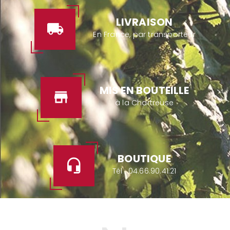
LIVRAISON
En France, par transporteur
MIS EN BOUTEILLE
à la Chartreuse
BOUTIQUE
Tél :
04.66.90.41.21