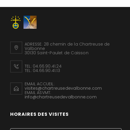
ADRESSE:
28 chemin de la Chartreuse de
Valbonne
30130 Saint-Paulet de Caisson
TEL:
04.66.90.41.24
TEL:
04.66.90.41.13
EMAIL ACCUEIL:
visites@chartreusedevalbonne.com
EMAIL ASVMT:
info@chartreusedevalbonne.com
HORAIRES DES VISITES