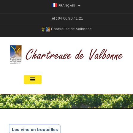
FRANÇAIS
Tél :
04.66.90.41.21
Chartreuse de Valbonne
Les vins en bouteilles