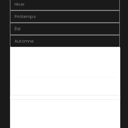
Hiver
Printemps
Été
Automne
Hiver
du 12 Octobre 2020
au 29 Mars 2021
Tous les jours
Fermé
Printemps
du 30 Mars 2021
au 25 Juin 2021