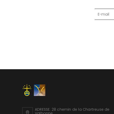
ADRESSE:
28 chemin de la Chartreuse de
Valbonne