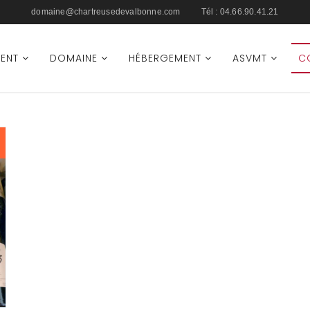
domaine@chartreusedevalbonne.com
Tél :
04.66.90.41.21
ENT
DOMAINE
HÉBERGEMENT
ASVMT
C