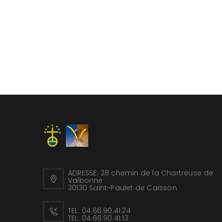
ADRESSE:
28 chemin de la Chartreuse de
Valbonne
30130 Saint-Paulet de Caisson
TEL:
04.66.90.41.24
TEL:
04.66.90.41.13