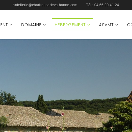
hotellerie@chartreusedevalbonne.com
Tél :
04.66.90.41.24
ENT
DOMAINE
HÉBERGEMENT
ASVMT
C