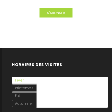
HORAIRES DES VISITES
Hiver
du 12 Octobre 2020
au 29 Mars 2021
Printemps
Été
Tous les jours
Fermé
Automne