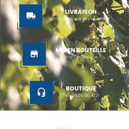
LIVRAISON
En France, par transporteur
MIS EN BOUTEILLE
à la Chartreuse
BOUTIQUE
Tél :
04.66.90.41.21