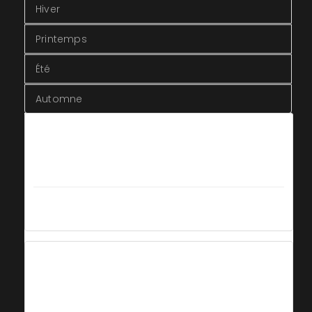
Hiver
Printemps
Été
Automne
Hiver
du 12 Octobre 2020
au 29 Mars 2021
Tous les jours
Fermé
Printemps
du 30 Mars 2021
au 25 Juin 2021