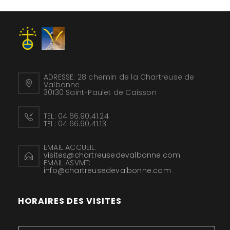
ADRESSE:
28 chemin de la Chartreuse de
Valbonne
30130 Saint-Paulet de Caisson
TEL:
04.66.90.41.24
TEL:
04.66.90.41.13
EMAIL ACCUEIL:
visites@chartreusedevalbonne.com
EMAIL ASVMT:
info@chartreusedevalbonne.com
HORAIRES DES VISITES