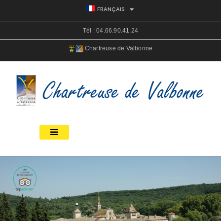
FRANÇAIS
Tél :
04.66.90.41.24
Chartreuse de Valbonne