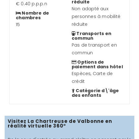
réduite
€ 0.40 p.p.p.n
Non adapté aux
Nombre de
personnes à mobilité
chambres
réduite
15
Transports en
commun
Pas de transport en
commun
Options de
paiement dans hôtel
Espèces, Carte de
crédit
Catégorie d\'âge
des enfants
Visitez La Chartreuse de Valbonne en
réalité virtuelle 360°