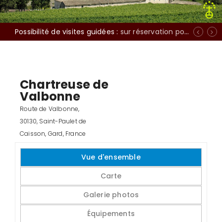
Possibilité de visites guidées :
sur réservation pour groupes d'au moins 15 personnes
Chartreuse de
Valbonne
Route de Valbonne,
30130, Saint-Paulet de
Caisson, Gard, France
Vue d'ensemble
Carte
Galerie photos
Équipements